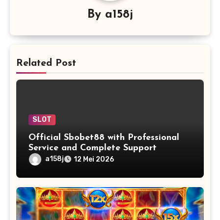
By
a158j
Related Post
SLOT
Official Sbobet88 with Professional
Service and Complete Support
a158j
12 Mei 2026