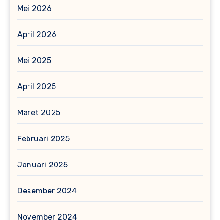
Mei 2026
April 2026
Mei 2025
April 2025
Maret 2025
Februari 2025
Januari 2025
Desember 2024
November 2024