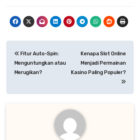
Navigasi
Fitur Auto-Spin:
Kenapa Slot Online
pos
Menguntungkan atau
Menjadi Permainan
Merugikan?
Kasino Paling Populer?