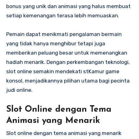
bonus yang unik dan animasi yang halus membuat
setiap kemenangan terasa lebih memuaskan.
Pemain dapat menikmati pengalaman bermain
yang tidak hanya menghibur tetapi juga
memberikan peluang besar untuk memenangkan
hadiah menarik. Dengan perkembangan teknologi,
slot online semakin mendekati stKamur game
konsol, menjadikannya pilihan utama bagi pecinta
judi online.
Slot Online dengan Tema
Animasi yang Menarik
Slot online dengan tema animasi yang menarik