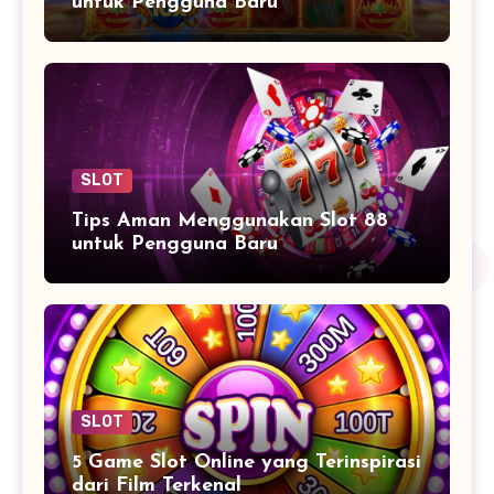
untuk Pengguna Baru
SLOT
Tips Aman Menggunakan Slot 88
untuk Pengguna Baru
SLOT
5 Game Slot Online yang Terinspirasi
dari Film Terkenal