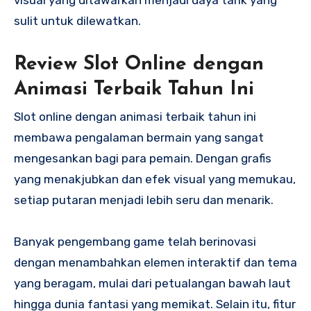
sulit untuk dilewatkan.
Review Slot Online dengan
Animasi Terbaik Tahun Ini
Slot online dengan animasi terbaik tahun ini
membawa pengalaman bermain yang sangat
mengesankan bagi para pemain. Dengan grafis
yang menakjubkan dan efek visual yang memukau,
setiap putaran menjadi lebih seru dan menarik.
Banyak pengembang game telah berinovasi
dengan menambahkan elemen interaktif dan tema
yang beragam, mulai dari petualangan bawah laut
hingga dunia fantasi yang memikat. Selain itu, fitur