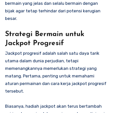
bermain yang jelas dan selalu bermain dengan
bijak agar tetap terhindar dari potensi kerugian
besar.
Strategi Bermain untuk
Jackpot Progresif
Jackpot progresif adalah salah satu daya tarik
utama dalam dunia perjudian, tetapi
memenangkannya memerlukan strategi yang
matang. Pertama, penting untuk memahami
aturan permainan dan cara kerja jackpot progresif
tersebut.
Biasanya, hadiah jackpot akan terus bertambah