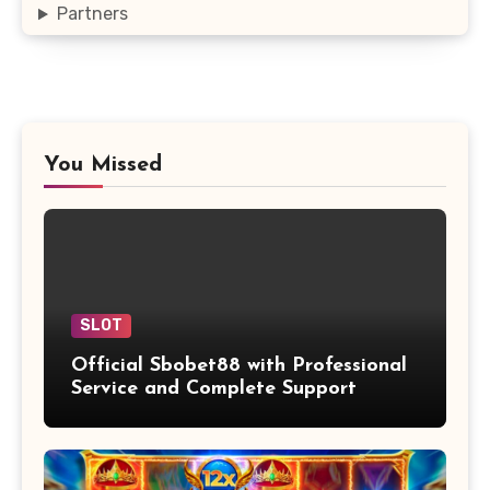
Partners
You Missed
SLOT
Official Sbobet88 with Professional
Service and Complete Support