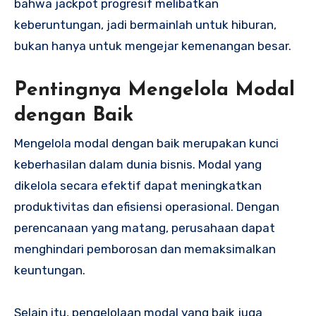
bahwa jackpot progresif melibatkan
keberuntungan, jadi bermainlah untuk hiburan,
bukan hanya untuk mengejar kemenangan besar.
Pentingnya Mengelola Modal
dengan Baik
Mengelola modal dengan baik merupakan kunci
keberhasilan dalam dunia bisnis. Modal yang
dikelola secara efektif dapat meningkatkan
produktivitas dan efisiensi operasional. Dengan
perencanaan yang matang, perusahaan dapat
menghindari pemborosan dan memaksimalkan
keuntungan.
Selain itu, pengelolaan modal yang baik juga