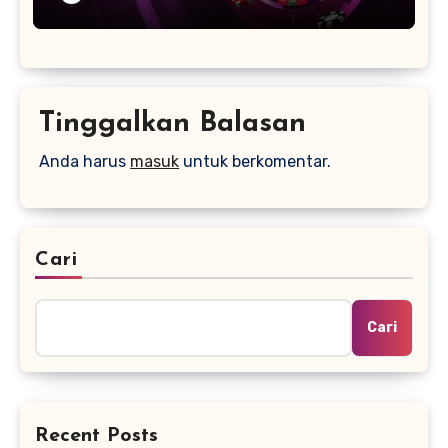
Tinggalkan Balasan
Anda harus
masuk
untuk berkomentar.
Cari
Cari
Recent Posts