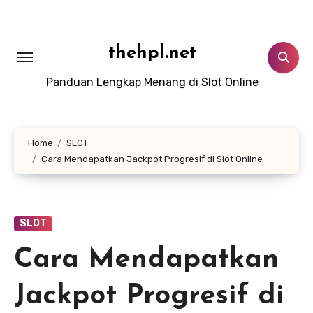
Lewati
ke
konten
thehpl.net
Panduan Lengkap Menang di Slot Online
Home
SLOT
Cara Mendapatkan Jackpot Progresif di Slot Online
SLOT
Cara Mendapatkan
Jackpot Progresif di