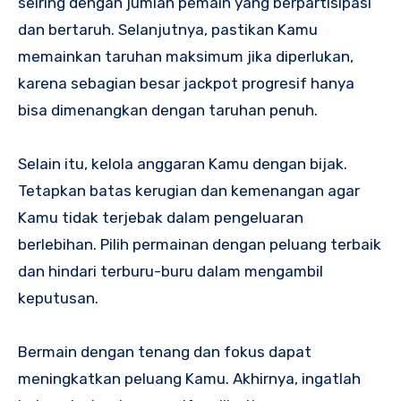
seiring dengan jumlah pemain yang berpartisipasi
dan bertaruh. Selanjutnya, pastikan Kamu
memainkan taruhan maksimum jika diperlukan,
karena sebagian besar jackpot progresif hanya
bisa dimenangkan dengan taruhan penuh.
Selain itu, kelola anggaran Kamu dengan bijak.
Tetapkan batas kerugian dan kemenangan agar
Kamu tidak terjebak dalam pengeluaran
berlebihan. Pilih permainan dengan peluang terbaik
dan hindari terburu-buru dalam mengambil
keputusan.
Bermain dengan tenang dan fokus dapat
meningkatkan peluang Kamu. Akhirnya, ingatlah