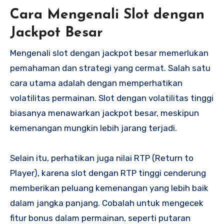
Cara Mengenali Slot dengan
Jackpot Besar
Mengenali slot dengan jackpot besar memerlukan
pemahaman dan strategi yang cermat. Salah satu
cara utama adalah dengan memperhatikan
volatilitas permainan. Slot dengan volatilitas tinggi
biasanya menawarkan jackpot besar, meskipun
kemenangan mungkin lebih jarang terjadi.
Selain itu, perhatikan juga nilai RTP (Return to
Player), karena slot dengan RTP tinggi cenderung
memberikan peluang kemenangan yang lebih baik
dalam jangka panjang. Cobalah untuk mengecek
fitur bonus dalam permainan, seperti putaran