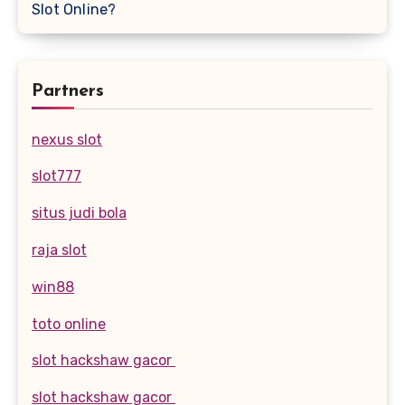
Slot Online?
Partners
nexus slot
slot777
situs judi bola
raja slot
win88
toto online
slot hackshaw gacor
slot hackshaw gacor