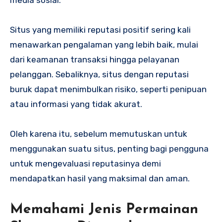
media sosial.
Situs yang memiliki reputasi positif sering kali
menawarkan pengalaman yang lebih baik, mulai
dari keamanan transaksi hingga pelayanan
pelanggan. Sebaliknya, situs dengan reputasi
buruk dapat menimbulkan risiko, seperti penipuan
atau informasi yang tidak akurat.
Oleh karena itu, sebelum memutuskan untuk
menggunakan suatu situs, penting bagi pengguna
untuk mengevaluasi reputasinya demi
mendapatkan hasil yang maksimal dan aman.
Memahami Jenis Permainan