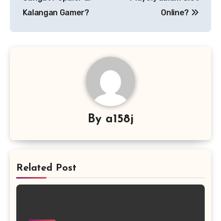
Kalangan Gamer?
Online?
By
a158j
Related Post