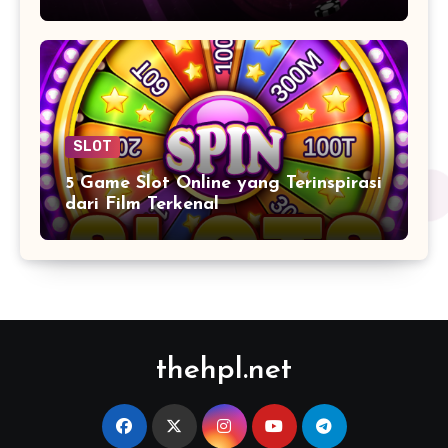
SLOT
5 Game Slot Online yang Terinspirasi
dari Film Terkenal
thehpl.net