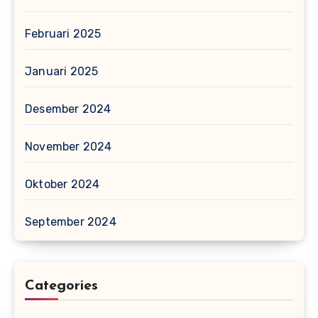
Februari 2025
Januari 2025
Desember 2024
November 2024
Oktober 2024
September 2024
Categories