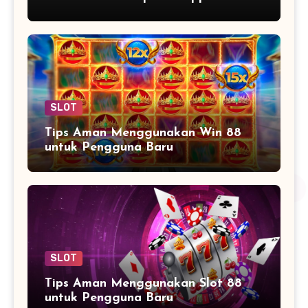
SLOT
Tips Aman Menggunakan Win 88
untuk Pengguna Baru
SLOT
Tips Aman Menggunakan Slot 88
untuk Pengguna Baru