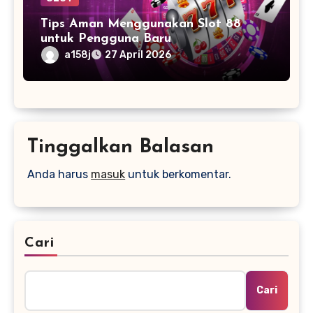
Tips Aman Menggunakan Slot 88
untuk Pengguna Baru
a158j
27 April 2026
Tinggalkan Balasan
Anda harus
masuk
untuk berkomentar.
Cari
Cari