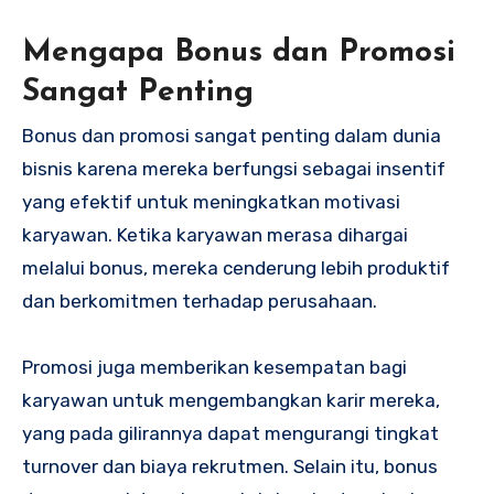
Mengapa Bonus dan Promosi
Sangat Penting
Bonus dan promosi sangat penting dalam dunia
bisnis karena mereka berfungsi sebagai insentif
yang efektif untuk meningkatkan motivasi
karyawan. Ketika karyawan merasa dihargai
melalui bonus, mereka cenderung lebih produktif
dan berkomitmen terhadap perusahaan.
Promosi juga memberikan kesempatan bagi
karyawan untuk mengembangkan karir mereka,
yang pada gilirannya dapat mengurangi tingkat
turnover dan biaya rekrutmen. Selain itu, bonus