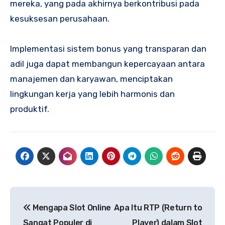
mereka, yang pada akhirnya berkontribusi pada
kesuksesan perusahaan.
Implementasi sistem bonus yang transparan dan
adil juga dapat membangun kepercayaan antara
manajemen dan karyawan, menciptakan
lingkungan kerja yang lebih harmonis dan
produktif.
Navigasi
Mengapa Slot Online
Apa Itu RTP (Return to
pos
Sangat Populer di
Player) dalam Slot