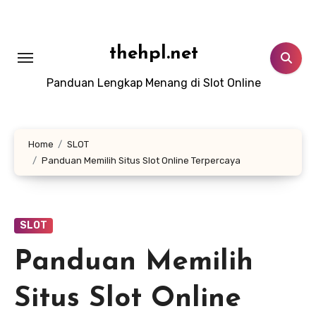
Lewati
ke
konten
thehpl.net
Panduan Lengkap Menang di Slot Online
Home
SLOT
Panduan Memilih Situs Slot Online Terpercaya
SLOT
Panduan Memilih
Situs Slot Online